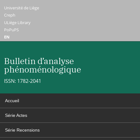
Université de Liège
Creph
ULiège Library
PoPuPS
EN
Bulletin d’analyse
phénoménologique
ISSN: 1782-2041
Accueil
Série Actes
Série Recensions