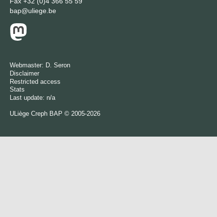
Fax
+32 (0)4 366 55 59
bap@uliege.be
Webmaster:
D. Seron
Disclaimer
Restricted access
Stats
Last update: n/a
ULiège
Creph
BAP © 2005-2026