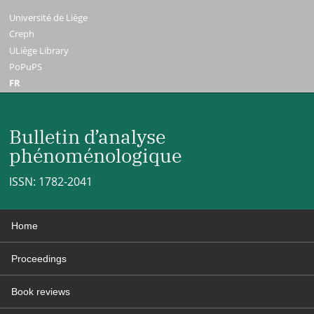
Université de Liège
Creph
ULiège Library
PoPuPS
FR
Bulletin d’analyse
phénoménologique
ISSN: 1782-2041
Home
Proceedings
Book reviews