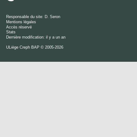
Responsable du site:
D. Seron
Mentions légales
Accès réservé
Stats
Dernière modification: il y a un an
ULiège
Creph
BAP © 2005-2026