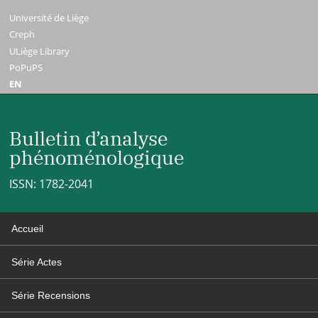
Université de Liège
Creph
ULiège Library
PoPuPS
EN
Bulletin d’analyse
phénoménologique
ISSN: 1782-2041
Accueil
Série Actes
Série Recensions