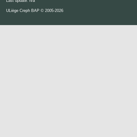
Last update: n/a
ULiège
Creph
BAP © 2005-2026