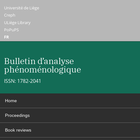
Université de Liège
Creph
ULiège Library
PoPuPS
FR
Bulletin d’analyse
phénoménologique
ISSN: 1782-2041
Home
Proceedings
Book reviews