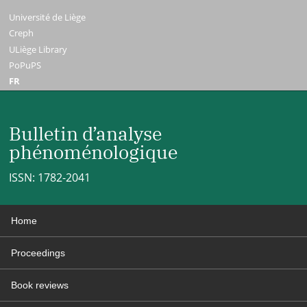
Université de Liège
Creph
ULiège Library
PoPuPS
FR
Bulletin d’analyse
phénoménologique
ISSN: 1782-2041
Home
Proceedings
Book reviews