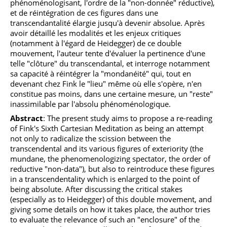
phénoménologisant, l'ordre de la "non-donnée" réductive),
et de réintégration de ces figures dans une
transcendantalité élargie jusqu'à devenir absolue. Après
avoir détaillé les modalités et les enjeux critiques
(notamment à l'égard de Heidegger) de ce double
mouvement, l'auteur tente d'évaluer la pertinence d'une
telle "clôture" du transcendantal, et interroge notamment
sa capacité à réintégrer la "mondanéité" qui, tout en
devenant chez Fink le "lieu" même où elle s'opère, n'en
constitue pas moins, dans une certaine mesure, un "reste"
inassimilable par l'absolu phénoménologique.
Abstract
: The present study aims to propose a re-reading
of Fink's Sixth Cartesian Meditation as being an attempt
not only to radicalize the scission between the
transcendental and its various figures of exteriority (the
mundane, the phenomenologizing spectator, the order of
reductive "non-data"), but also to reintroduce these figures
in a transcendentality which is enlarged to the point of
being absolute. After discussing the critical stakes
(especially as to Heidegger) of this double movement, and
giving some details on how it takes place, the author tries
to evaluate the relevance of such an "enclosure" of the