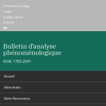
Université de Liège
Creph
ULiège Library
PoPuPS
EN
Bulletin d’analyse
phénoménologique
ISSN: 1782-2041
Accueil
Série Actes
Série Recensions