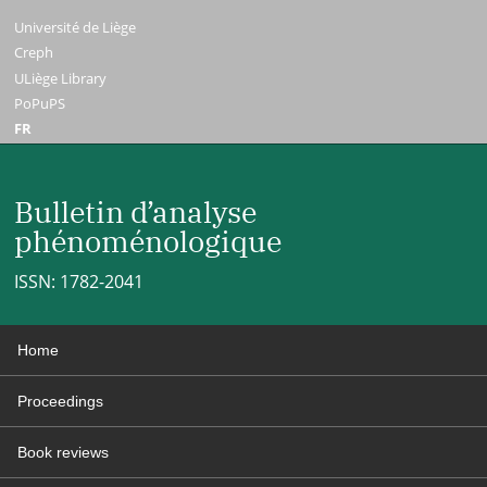
Université de Liège
Creph
ULiège Library
PoPuPS
FR
Bulletin d’analyse
phénoménologique
ISSN: 1782-2041
Home
Proceedings
Book reviews