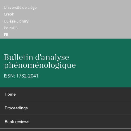
Université de Liège
Creph
ULiège Library
PoPuPS
FR
Bulletin d’analyse
phénoménologique
ISSN: 1782-2041
Home
Proceedings
Book reviews